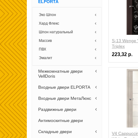
ELPORTA
Эко Шпон
Хард Флекс
Шпон натуральный
S-13 Wenge V
Массив
Triplex
ПВХ
223,32 р.
Эмалит
Межкомнатные двери
VellDoris
Входные двери ELPORTA
Входные двери МетаЛюкс
Раздвижные двери
Антимоскитные двери
Складные двери
V4 Cappuccin