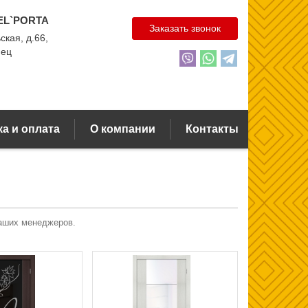
EL`PORTA
Заказать звонок
ская, д.66,
нец
а и оплата
О компании
Контакты
наших менеджеров.