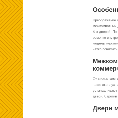
Особен
Преображение и
межкомнатных д
без
дверей. Поэ
ремонте внутре
модель межкомн
четко понимать
Межком
коммер
От жилых комна
чаще эксплуати
устанавливают
двери. Строгий
Двери 