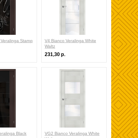
Veralinga Stamp
V4 Bianco Veralinga White
Waltz
231,30 р.
ralinga Black
VG2 Bianco Veralinga White