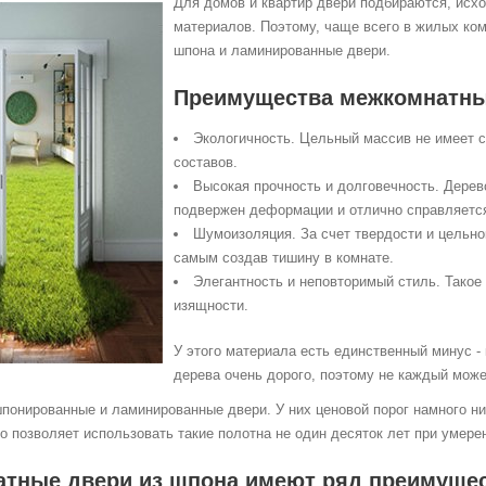
Для домов и квартир двери подбираются, исхо
материало
в. Поэтому, чаще всего в жилых ко
шпона и ламинированные двери.
Преимущества межкомнатных
Экологичность. Цельный массив не имеет с
составов.
Высокая прочность и долговечность. Дерев
подвержен деформации и отлично справляется
Шумоизоляция. За счет твердости и цельно
самым создав тишину в комнате.
Элегантность и неповторимый стиль. Такое
изящности.
У этого материала есть единственный минус -
дерева очень дорого, поэтому не каждый може
шпонированные и ламинированные двери. У них ценовой порог намного ни
о позволяет использовать такие полотна не один десяток лет при умере
тные двери из шпона имеют ряд преимущес