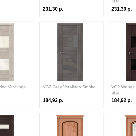
Star
231,30 р.
231,30 р.
no Veralinga
VG2 Grey Veralinga Smoke
VG2 Wenge V
Star
184,92 р.
184,92 р.