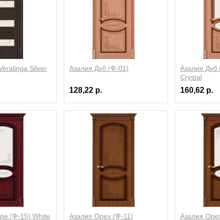
ralinga Silver
Азалия Дуб (Ф-01)
Азалия Дуб 
Crystal
128,22 р.
160,62 р.
ре (Ф-15) White
Азалия Орех (Ф-11)
Азалия Орех