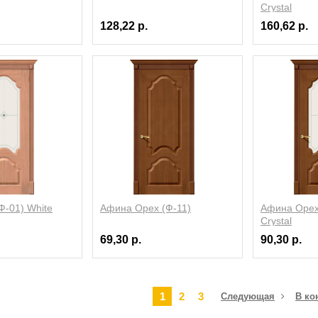
Crystal
128,22 р.
160,62 р.
Ф-01) White
Афина Орех (Ф-11)
Афина Орех 
Crystal
69,30 р.
90,30 р.
1
2
3
Следующая
В ко