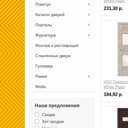
White Pearl
Плинтус
231,30 р.
Каталог дверей
Порталы
Фурнитура
Монтаж и реставрация
Стеклянные двери
Гулливер
Рамки
VG2 Cappucci
Moda
White Pearl
184,92 р.
Наши предложения
Скидка
Хит продаж