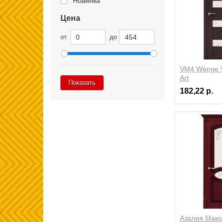
Новинка
Цена
от
до
VM4 Wenge Ve
Art
Показать
182,22 р.
Азалия Мако