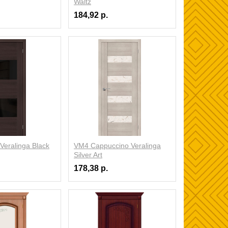
Waltz
184,92 р.
eralinga Black
VM4 Cappuccino Veralinga
Silver Art
178,38 р.