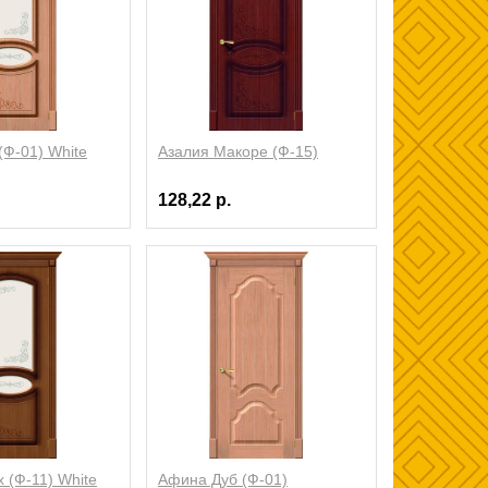
(Ф-01) White
Азалия Макоре (Ф-15)
128,22 р.
 (Ф-11) White
Афина Дуб (Ф-01)