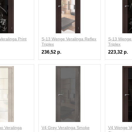
eralinga Print
S-13 Wenge Veralinga Reflex
S-13 Wenge 
Triplex
Triplex
236,52 р.
223,32 р.
o Veralinga
V4 Grey Veralinga Smoke
V4 Wenge Ve