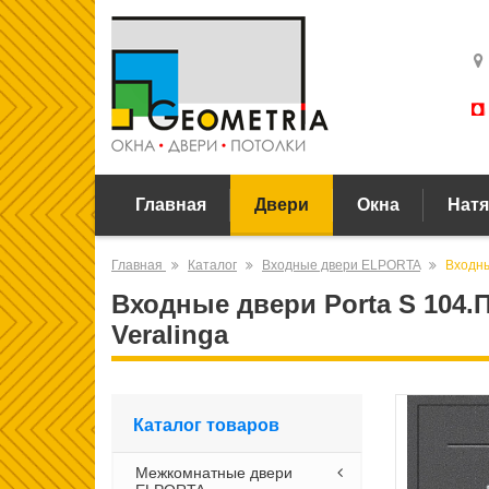
Главная
Двери
Окна
Натя
Главная
Каталог
Входные двери ELPORTA
Входны
Входные двери Porta S 104.П
Veralinga
Каталог товаров
Межкомнатные двери