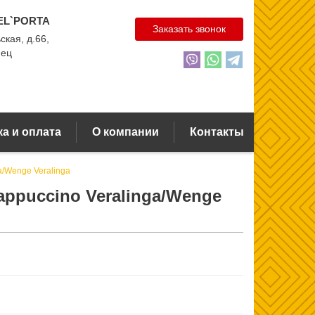
EL`PORTA
Заказать звонок
ская, д.66,
нец
а и оплата
О компании
Контакты
a/Wenge Veralinga
appuccino Veralinga/Wenge