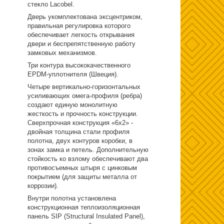
стекло Lacobel.
Дверь укомплектована эксцентриком,
правильная регулировка которого
обеспечивает легкость открывания
двери и беспрепятственную работу
замковых механизмов.
Три контура высококачественного
EPDM-уплотнителя (Швеция).
Четыре вертикально-горизонтальных
усиливающих омега-профиля (ребра)
создают единую монолитную
жесткость и прочность конструкции.
Сверхпрочная конструкция «6x2» -
двойная толщина стали профиля
полотна, двух контуров коробки, в
зонах замка и петель. Дополнительную
стойкость ко взлому обеспечивают два
противосъемных штыря с цинковым
покрытием (для защиты металла от
коррозии).
Внутри полотна установлена
конструкционная теплоизоляционная
панель SIP (Structural Insulated Panel),