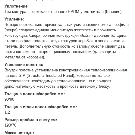
Уплотнение:
Три контура высококачественного EPDM-уплотнителя (Швеция).
Усиление:
Четыре вертикально-горизонтальных усиливающих омега-профиля
(ребра) создают единую монолитную жесткость и прочность
конструкции. Сверхпрочная конструкция «6x2» - двойная толщина
стали профиля полотна, двух контуров коробки, в зонах замка и
петель. Дополнительную стойкость ко взлому обеспечивают два
противосъемных штыря с цинковым покрытием (для защиты
металла от коррозии).
Утепление полотна:
Внутри полотна установлена конструкционная теплоизоляционная
панель SIP (Structural Insulated Panel), которая не только
обеспечивает необходимую теплоизоляцию, но и придает
дополнительную жесткость и прочность дверному блоку.
Толщина полотна/коробки,мм:
90/90
Толщина стали полотна/коробки,мм:
1,2
Размер проёма в свету,см:
193/76
Масса нетто,кг: