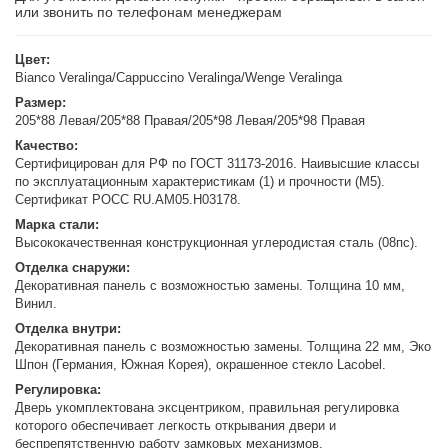
или звонить по телефонам менеджерам
Цвет:
Bianco Veralinga/Cappuccino Veralinga/Wenge Veralinga
Размер:
205*88 Левая/205*88 Правая/205*98 Левая/205*98 Правая
Качество:
Сертифицирован для РФ по ГОСТ 31173-2016. Наивысшие классы
по эксплуатационным характеристикам (1) и прочности (М5).
Сертификат POCC RU.AM05.H03178.
Марка стали:
Высококачественная конструкционная углеродистая сталь (08пс).
Отделка снаружи:
Декоративная панель с возможностью замены. Толщина 10 мм,
Винил.
Отделка внутри:
Декоративная панель с возможностью замены. Толщина 22 мм, Эко
Шпон (Германия, Южная Корея), окрашенное стекло Lacobel.
Регулировка:
Дверь укомплектована эксцентриком, правильная регулировка
которого обеспечивает легкость открывания двери и
беспрепятственную работу замковых механизмов.