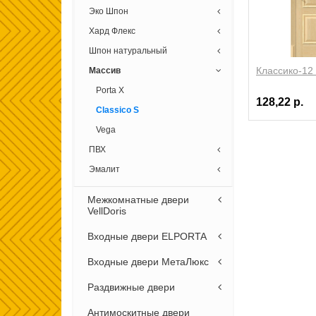
Эко Шпон
Хард Флекс
Шпон натуральный
Классико-12
Массив
Porta X
128,22 р.
Classico S
Vega
ПВХ
Эмалит
Межкомнатные двери
VellDoris
Входные двери ELPORTA
Входные двери МетаЛюкс
Раздвижные двери
Антимоскитные двери