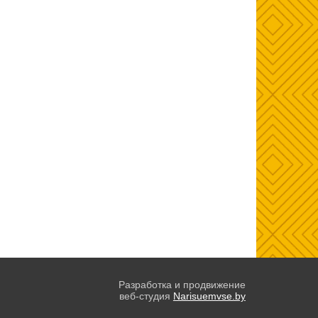
Разработка и продвижение
веб-студия
Narisuemvse.by