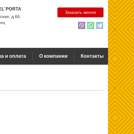
EL`PORTA
Заказать звонок
ская, д.66,
нец
а и оплата
О компании
Контакты