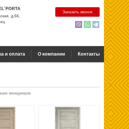
EL`PORTA
Заказать звонок
ская, д.66,
нец
а и оплата
О компании
Контакты
наших менеджеров.