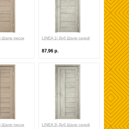
б Шале песок
LINEA 1| Дуб Шале седой
87,96 р.
б Шале песок
LINEA 3| Дуб Шале седой