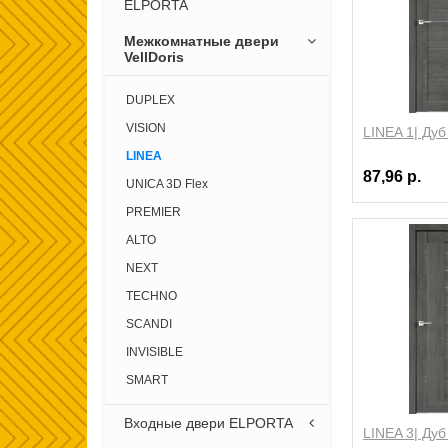
ELPORTA
Межкомнатные двери
VellDoris
DUPLEX
VISION
LINEA 1| Ду
LINEA
87,96 р.
UNICA 3D Flex
PREMIER
ALTO
NEXT
TECHNO
SCANDI
INVISIBLE
SMART
Входные двери ELPORTA
LINEA 3| Ду