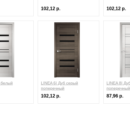
102,12 р.
102,12 р.
б белый
LINEA 6| Дуб серый
LINEA 8| Ду
поперечный
поперечный
102,12 р.
87,96 р.