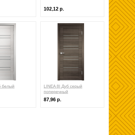
102,12 р.
б белый
LINEA 8| Дуб серый
поперечный
87,96 р.